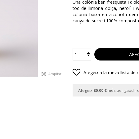
Una colònia ben fresqueta i d'o
toc de llimona dolça, nerolí i 
colònia baixa en alcohol i der
canya de sucre i 100% compostab
AFEG
Afegeix a la meva llista de 
Ampliar
Afegeix
80,00 €
més per gaudir d