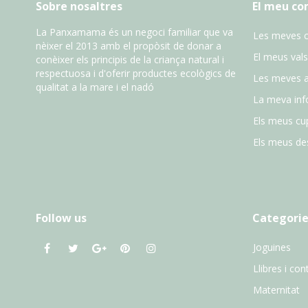
Sobre nosaltres
El meu c
La Panxamama és un negoci familiar que va
Les meves 
nèixer el 2013 amb el propòsit de donar a
El meus vals
conèixer els principis de la criança natural i
respectuosa i d'oferir productes ecològics de
Les meves 
qualitat a la mare i el nadó
La meva inf
Els meus cu
Els meus des
Follow us
Categorie
Joguines
Llibres i con
Maternitat