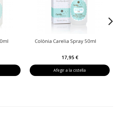
00ml
Colònia Carelia Spray 50ml
17,95 €
Afegir a la cistella