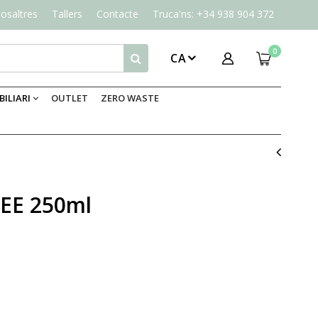
osaltres
Tallers
Contacte
Truca'ns: +34 938 904 372
0
CA
ILIARI
OUTLET
ZERO WASTE
EE 250ml