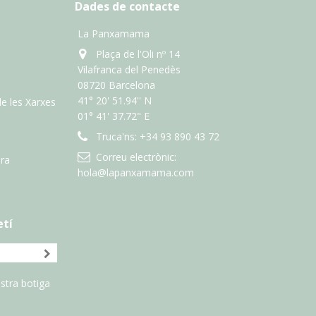
Dades de contacte
La Panxamama
Plaça de l'Oli nº 14
Vilafranca del Penedès
08720 Barcelona
41° 20' 51.94'' N
de les Xarxes
01° 41' 37.72" E
Truca'ns:
+34 93 890 43 72
Correu electrònic:
ra
hola@lapanxamama.com
etí
stra botiga