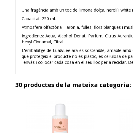
Una fragància amb un toc de llimona dolça, nerolí i white 
Capacitat: 250 ml.
Atmosfera olfactòria: Taronja, fulles, flors blanques i mus
Ingredients: Aqua, Alcohol Denat, Parfum, Citrus Auranti
Hexyl Cinnamal, Citral.
L'embalatge de Lua&Lee ara és sostenible, amable amb el 
que protegeix el producte no és plàstic, és cel·lulosa de 
l'envàs i col·locar cada cosa en el seu lloc per a reciclar. 
30 productes de la mateixa categoria: