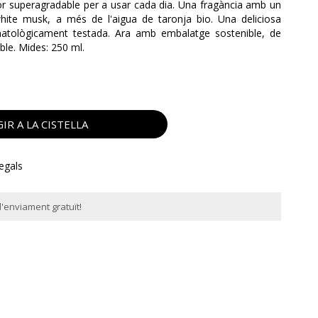
lor superagradable per a usar cada dia. Una fragància amb un
white musk, a més de l'aigua de taronja bio. Una deliciosa
matològicament testada. Ara amb embalatge sostenible, de
le. Mides: 250 ml.
IR A LA CISTELLA
regals
'enviament gratuït!