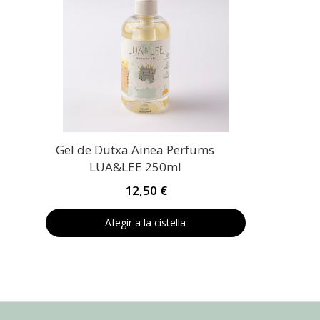
Gel de Dutxa Ainea Perfums
LUA&LEE 250ml
12,50 €
Afegir a la cistella