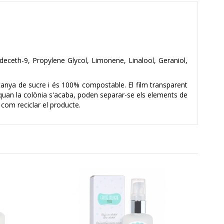
deceth-9, Propylene Glycol, Limonene, Linalool, Geraniol,
canya de sucre i és 100% compostable. El film transparent
, quan la colònia s'acaba, poden separar-se els elements de
e com reciclar el producte.
C