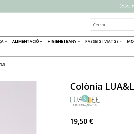
Sobre n
ÇA
ALIMENTACIÓ
HIGIENE I BANY
PASSEIG I VIATGE
MOB
0ML
Colònia LUA&L
19,50 €