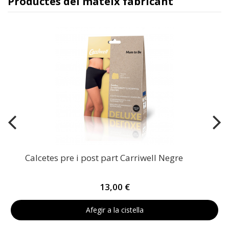
Productes del mateix fabricant
Calcetes pre i post part Carriwell Negre
13,00 €
Afegir a la cistella