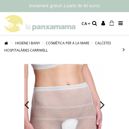
Enviament gratuït a partir de 80 euros
CA
HIGIENE I BANY
COSMÈTICA PER A LA MARE
CALCETES
HOSPITALÀRIES CARRIWELL