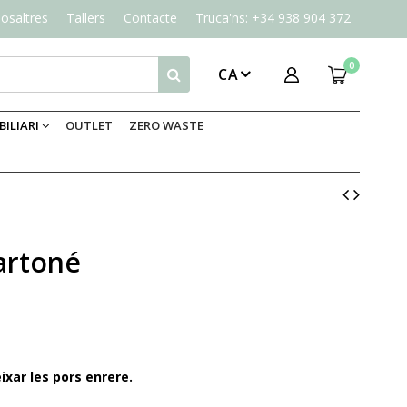
osaltres
Tallers
Contacte
Truca'ns: +34 938 904 372
0
CA
ILIARI
OUTLET
ZERO WASTE
artoné
xar les pors enrere.