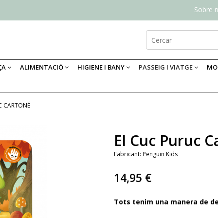
Sobre n
ÇA
ALIMENTACIÓ
HIGIENE I BANY
PASSEIG I VIATGE
MOB
C CARTONÉ
El Cuc Puruc C
Fabricant:
Penguin Kids
14,95 €
Tots tenim una manera de dei