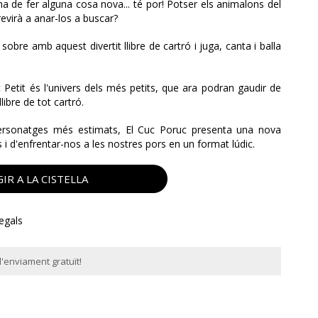
 de fer alguna cosa nova... té por! Potser els animalons del
revirà a anar-los a buscar?
 sobre amb aquest divertit llibre de cartró i juga, canta i balla
Petit és l'univers dels més petits, que ara podran gaudir de
libre de tot cartró.
ersonatges més estimats, El Cuc Poruc presenta una nova
i d'enfrentar-nos a les nostres pors en un format lúdic.
IR A LA CISTELLA
regals
'enviament gratuït!