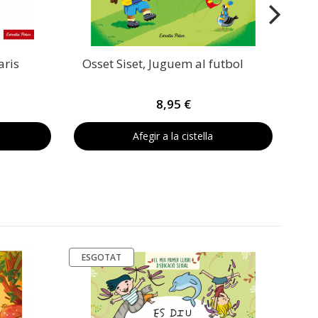
aris
Osset Siset, Juguem al futbol
8,95 €
Afegir a la cistella
ESGOTAT
ES