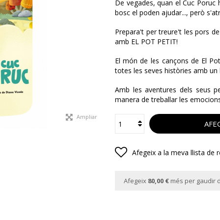
De vegades, quan el Cuc Poruc ha
bosc el poden ajudar..., però s'at
Prepara't per treure't les pors de
amb EL POT PETIT!
El món de les cançons de El Pot 
totes les seves històries amb un l
Amb les aventures dels seus p
manera de treballar les emocions 
Ampliar
AFEG
Afegeix a la meva llista de 
Afegeix
80,00 €
més per gaudir d