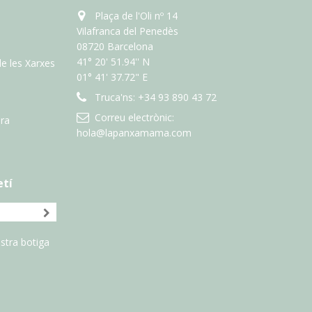
Plaça de l'Oli nº 14
Vilafranca del Penedès
08720 Barcelona
41° 20' 51.94'' N
de les Xarxes
01° 41' 37.72" E
Truca'ns:
+34 93 890 43 72
Correu electrònic:
ra
hola@lapanxamama.com
etí
stra botiga