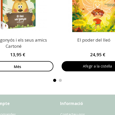
rgonyós i els seus amics
El poder del lleó
Cartoné
13,95 €
24,95 €
Afegir a la cistella
Més
ompte
Informació
comandes
Contacteu-nos