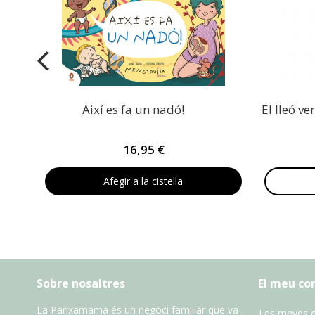
Així es fa un nadó!
El lleó ve
16,95 €
Afegir a la cistella
Sobre nosaltres
El meu c
La Panxamama és un negoci familiar que va
Les meves 