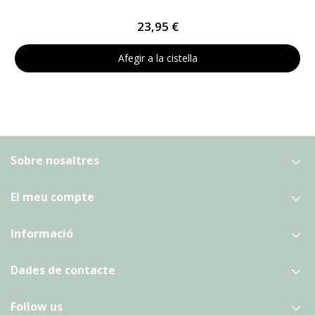
23,95 €
Afegir a la cistella
Sobre nosaltres
El meu compte
Informació
Dades de contacte
Follow us