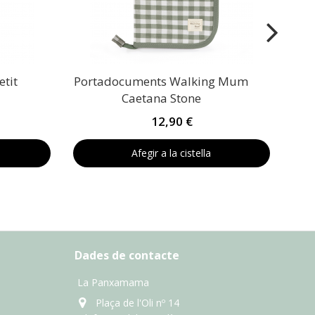
tit
Portadocuments Walking Mum
Caetana Stone
12,90 €
Afegir a la cistella
Dades de contacte
La Panxamama
Plaça de l'Oli nº 14