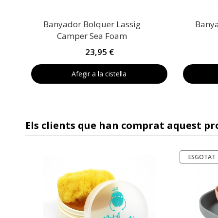
Banyador Bolquer Lassig
Banya
Camper Sea Foam
23,95 €
Afegir a la cistella
Els clients que han comprat aquest p
ESGOTAT
i