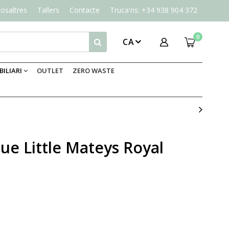
osaltres
Tallers
Contacte
Truca'ns: +34 938 904 372
0
CA
ILIARI
OUTLET
ZERO WASTE
lue Little Mateys Royal