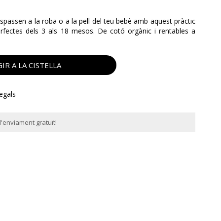
passen a la roba o a la pell del teu bebè amb aquest pràctic
rfectes dels 3 als 18 mesos. De cotó orgànic i rentables a
IR A LA CISTELLA
regals
'enviament gratuït!