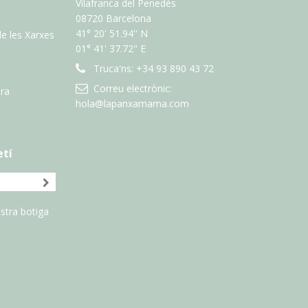
Vilafranca del Penedès
08720 Barcelona
41° 20' 51.94'' N
de les Xarxes
01° 41' 37.72" E
Truca'ns:
+34 93 890 43 72
Correu electrònic:
ra
hola@lapanxamama.com
etí
stra botiga