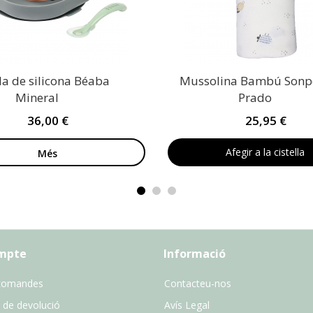
la de silicona Béaba
Mussolina Bambú Sonpe
Mineral
Prado
36,00 €
25,95 €
Afegir a la cistella
Més
ompte
Informació
comandes
Contacteu-nos
 de devolució
Avís Legal