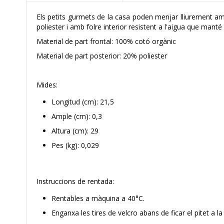
Els petits gurmets de la casa poden menjar lliurement am
poliester i amb folre interior resistent a l'aigua que manté 
Material de part frontal: 100% cotó orgànic
Material de part posterior: 20% poliester
Mides:
Longitud (cm): 21,5
Ample (cm): 0,3
Altura (cm): 29
Pes (kg): 0,029
Instruccions de rentada:
Rentables a màquina a 40°C.
Enganxa les tires de velcro abans de ficar el pitet a l