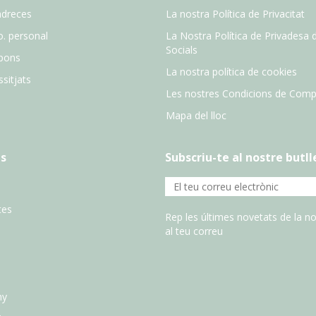
adreces
La nostra Política de Privacitat
o. personal
La Nostra Política de Privadesa 
Socials
pons
La nostra política de cookies
sitjats
Les nostres Condicions de Comp
Mapa del lloc
s
Subscriu-te al nostre butll
tes
Rep les últimes novetats de la no
al teu correu
ny