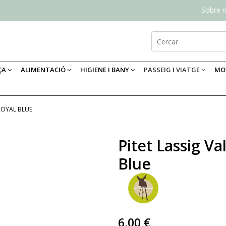
Sobre n
ÇA
ALIMENTACIÓ
HIGIENE I BANY
PASSEIG I VIATGE
MOB
 ROYAL BLUE
Pitet Lassig Va
Blue
6,00 €