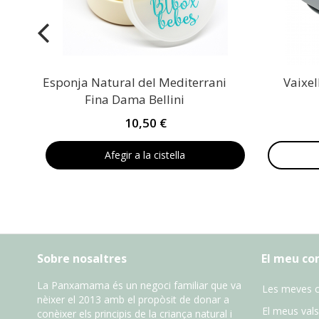
Esponja Natural del Mediterrani
Vaixel
Fina Dama Bellini
10,50 €
Afegir a la cistella
Sobre nosaltres
El meu c
La Panxamama és un negoci familiar que va
Les meves 
nèixer el 2013 amb el propòsit de donar a
El meus vals
conèixer els principis de la criança natural i