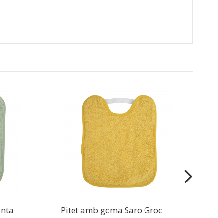
P
enta
Pitet amb goma Saro Groc