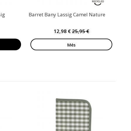
ig
Barret Bany Lassig Camel Nature
12,98 €
25,95 €
Més
Set 