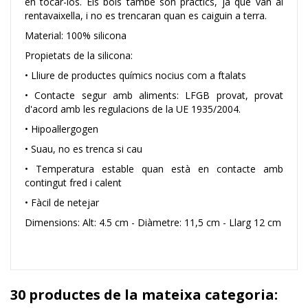
en tocar-los. Els bols també són pràctics, ja que van al
rentavaixella, i no es trencaran quan es caiguin a terra.
Material: 100% silicona
Propietats de la silicona:
• Lliure de productes químics nocius com a ftalats
• Contacte segur amb aliments: LFGB provat, provat
d'acord amb les regulacions de la UE 1935/2004.
• Hipoal·lergogen
• Suau, no es trenca si cau
• Temperatura estable quan està en contacte amb
contingut fred i calent
• Fàcil de netejar
Dimensions: Alt: 4.5 cm - Diàmetre: 11,5 cm - Llarg 12 cm
30 productes de la mateixa categoria: