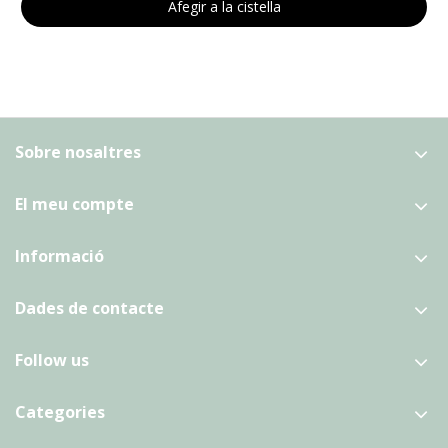
Afegir a la cistella
Sobre nosaltres
El meu compte
Informació
Dades de contacte
Follow us
Categories