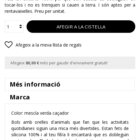
tocar-los i no es trenquen si cauen a terra. I són aptes per a
rentavaixelles. Preu per unitat.
AFEGIR A LA CISTELLA
Afegeix a la meva llista de regals
Afegeix
80,00 €
més per gaudir d'enviament gratuït!
Més informació
Marca
Color: mescla verda caçador
Bols amb orelles d'animals que fan que les activitats
quotidianes siguin una mica més divertides.
Estan fets de
silicona 100% i al teu fill/a li encantarà que es dobleguin