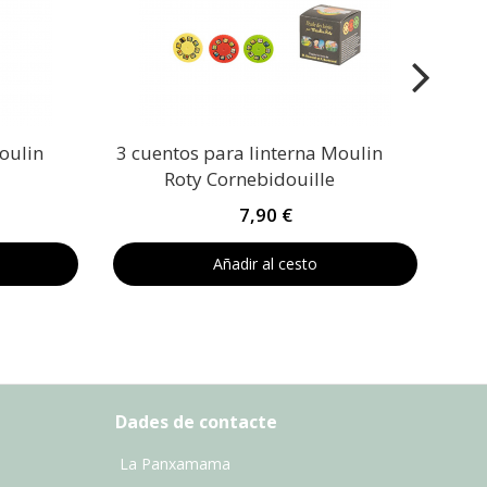
oulin
3 cuentos para linterna Moulin
Roty Cornebidouille
7,90 €
Añadir al cesto
Dades de contacte
La Panxamama