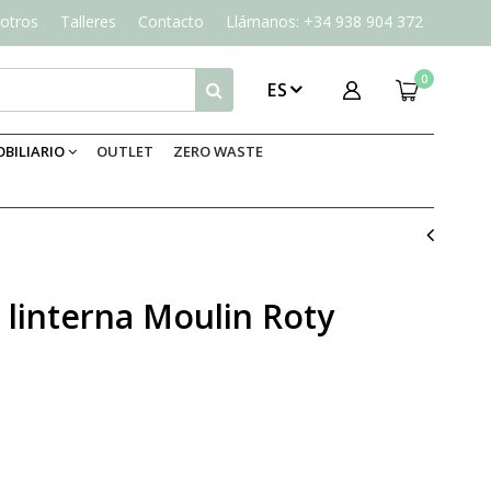
otros
Talleres
Contacto
Llámanos: +34 938 904 372
0
ES
BILIARIO
OUTLET
ZERO WASTE
 linterna Moulin Roty