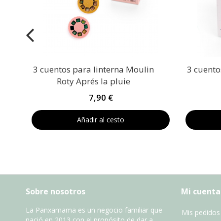
3 cuentos para linterna Moulin
3 cuento
Roty Aprés la pluie
7,90 €
Añadir al cesto
Sobre nosotros
Mi cuenta
La Panxamama es un negocio familiar que
Mis pedidos
nació en 2013 con el propósito de dar a