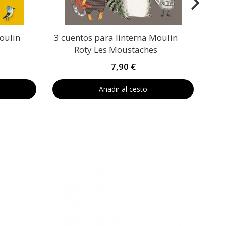
oulin
3 cuentos para linterna Moulin
Roty Les Moustaches
7,90 €
Añadir al cesto
3 c