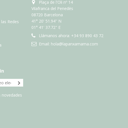
Plaça de l'Oli nº 14
Vilafranca del Penedès
08720 Barcelona
41° 20' 51.94'' N
n las Redes
01° 41' 37.72" E
Llámanos ahora:
+34 93 890 43 72
Email:
hola@lapanxamama.com
a
ín
as novedades