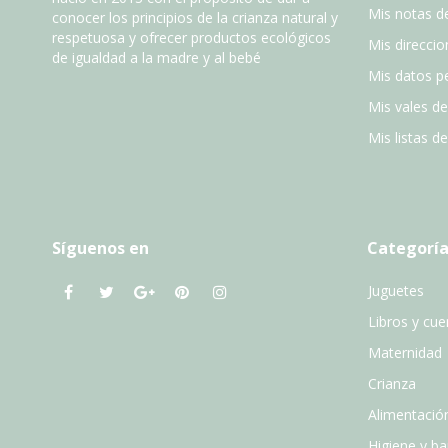
Mis notas de
conocer los principios de la crianza natural y
respetuosa y ofrecer productos ecológicos
Mis direccio
de igualdad a la madre y al bebé
Mis datos p
Mis vales d
Mis listas d
Síguenos en
Categoría
Juguetes
Libros y cu
Maternidad
Crianza
Alimentació
Higiene y b