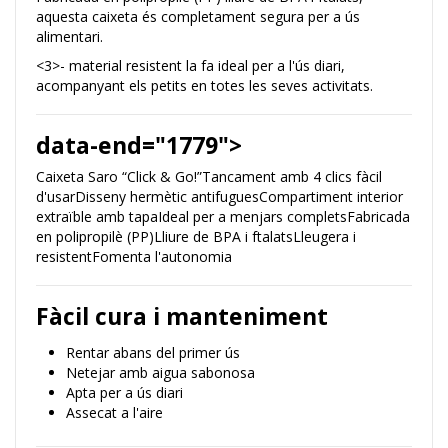
aquesta caixeta és completament segura per a ús
alimentari.
<3>- material resistent la fa ideal per a l'ús diari,
acompanyant els petits en totes les seves activitats.
data-end="1779">
Caixeta Saro “Click & Go!”Tancament amb 4 clics fàcil
d'usarDisseny hermètic antifuguesCompartiment interior
extraïble amb tapaIdeal per a menjars completsFabricada
en polipropilè (PP)Lliure de BPA i ftalatsLleugera i
resistentFomenta l'autonomia
Fàcil cura i manteniment
Rentar abans del primer ús
Netejar amb aigua sabonosa
Apta per a ús diari
Assecat a l'aire