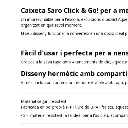
Caixeta Saro Click & Go! per a 
Un imprescindible per a l'escola, excursions o pícnic! Aque
organitzat en qualsevol moment.
El seu disseny funcional la converteix en una opció ideal pe
Fàcil d'usar i perfecta per a nen
Gràcies a la seva tapa amb 4 tancaments de clic, aquesta c
Disseny hermètic amb comparti
A més, inclou un contenidor interior extraïble amb tapa, p
Material segur i resistent
Fabricada en polipropilè (PP) lliure de BPA i ftalats, aqu
<3>- material resistent la fa ideal per a l'ús diari, acompan