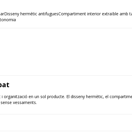
usarDisseny hermètic antifuguesCompartiment interior extraïble amb t
autonomia
pat
 organització en un sol producte. El disseny hermètic, el compartiment 
 sense vessaments.