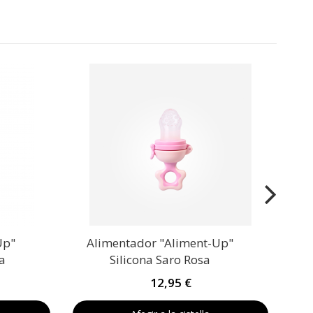
VEU
Arm
Up"
Alimentador "Aliment-Up"
sa
Silicona Saro Rosa
12,95 €