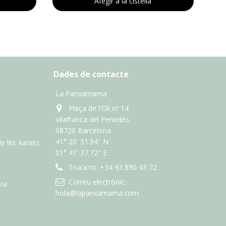
Afegir a la cistella
Dades de contacte
La Panxamama
Plaça de l'Oli nº 14
Vilafranca del Penedès
08720 Barcelona
41° 20' 51.94'' N
de les Xarxes
01° 41' 37.72" E
Truca'ns:
+34 93 890 43 72
Correu electrònic:
ra
hola@lapanxamama.com