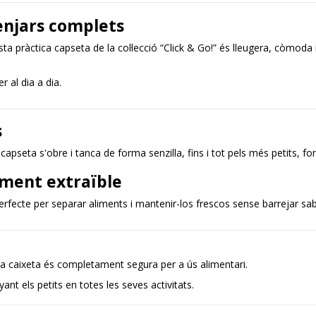
menjars complets
sta pràctica capseta de la col·lecció “Click & Go!” és lleugera, còmod
r al dia a dia.
s
apseta s'obre i tanca de forma senzilla, fins i tot pels més petits, 
ment extraïble
erfecte per separar aliments i mantenir-los frescos sense barrejar sab
esta caixeta és completament segura per a ús alimentari.
yant els petits en totes les seves activitats.