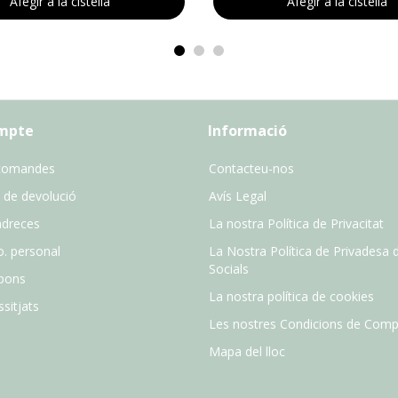
Afegir a la cistella
Afegir a la cistella
ompte
Informació
comandes
Contacteu-nos
 de devolució
Avís Legal
adreces
La nostra Política de Privacitat
o. personal
La Nostra Política de Privadesa 
Socials
pons
La nostra política de cookies
sitjats
Les nostres Condicions de Comp
Mapa del lloc