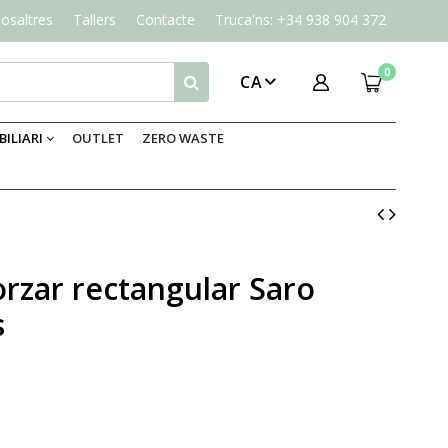
osaltres
Tallers
Contacte
Truca'ns: +34 938 904 372
0
CA
ILIARI
OUTLET
ZERO WASTE
rzar rectangular Saro
s