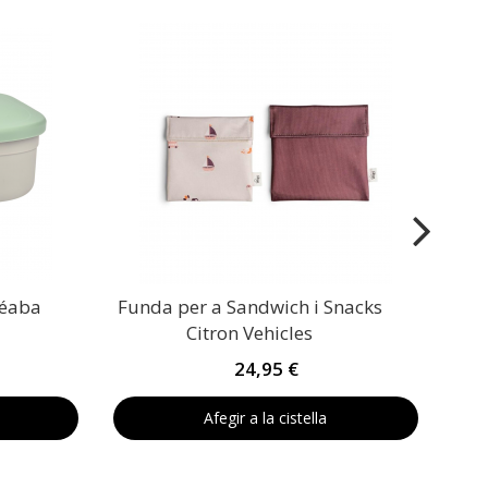
Set
Béaba
Funda per a Sandwich i Snacks
Citron Vehicles
24,95 €
Afegir a la cistella