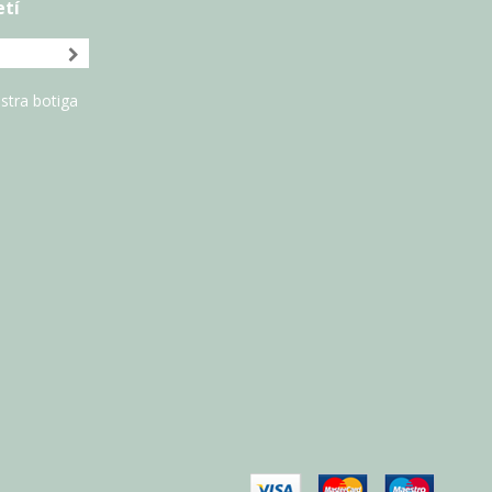
etí
stra botiga