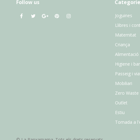
Follow us
Categorie
Joguines
Llibres i con
Maternitat
Criança
Alimentació
Higiene i ba
Passeig i vi
Mobiliari
Zero Waste
Outlet
Estiu
Tornada a l'
© La Panxamama. Tots els drets reservats.