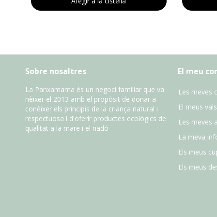
Afegir a la cistella
Sobre nosaltres
El meu c
La Panxamama és un negoci familiar que va
Les meves 
nèixer el 2013 amb el propòsit de donar a
El meus vals
conèixer els principis de la criança natural i
respectuosa i d'oferir productes ecològics de
Les meves 
qualitat a la mare i el nadó
La meva inf
Els meus cu
Els meus des