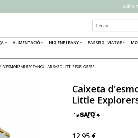
Sobre n
ÇA
ALIMENTACIÓ
HIGIENE I BANY
PASSEIG I VIATGE
MOB
A D'ESMORZAR RECTANGULAR SARO LITTLE EXPLORERS
Caixeta d'esmo
Little Explorer
12,95 €