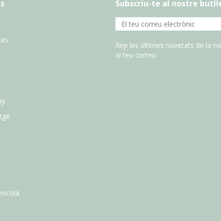
s
Subscriu-te al nostre butll
tes
Rep les últimes novetats de la no
al teu correu
ny
atge
escola