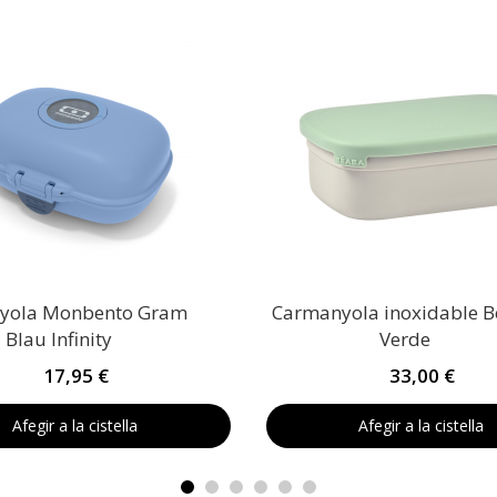
yola Monbento Gram
Carmanyola inoxidable 
Blau Infinity
Verde
17,95 €
33,00 €
Afegir a la cistella
Afegir a la cistella