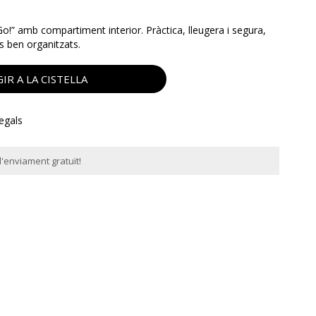
o!” amb compartiment interior. Pràctica, lleugera i segura,
s ben organitzats.
IR A LA CISTELLA
regals
'enviament gratuït!