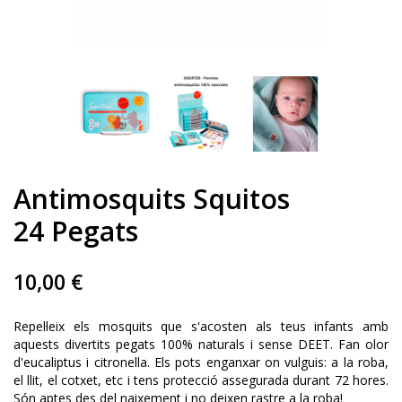
Antimosquits Squitos
24 Pegats
10,00 €
Repel·leix els mosquits que s'acosten als teus infants amb
aquests divertits pegats 100% naturals i sense DEET. Fan olor
d'eucaliptus i citronella. Els pots enganxar on vulguis: a la roba,
el llit, el cotxet, etc i tens protecció assegurada durant 72 hores.
Són aptes des del naixement i no deixen rastre a la roba!