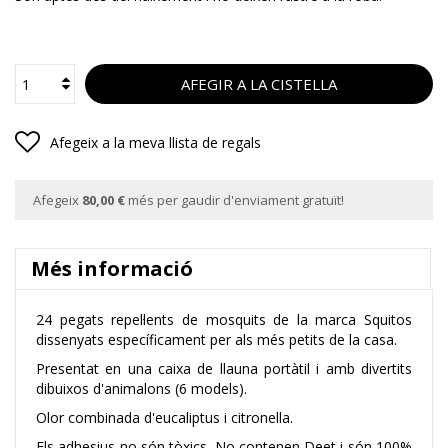
AFEGIR A LA CISTELLA
Afegeix a la meva llista de regals
Afegeix
80,00 €
més per gaudir d'enviament gratuït!
Més informació
24 pegats repel·lents de mosquits de la marca Squitos
dissenyats específicament per als més petits de la casa.
Presentat en una caixa de llauna portàtil i amb divertits
dibuixos d'animalons (6 models).
Olor combinada d'eucaliptus i citronella.
Els adhesius no són tòxics. No contenen Deet i són 100%