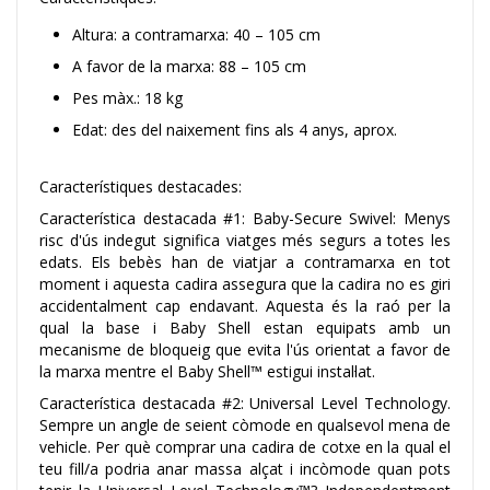
Altura: a contramarxa: 40 – 105 cm
A favor de la marxa: 88 – 105 cm
Pes màx.: 18 kg
Edat: des del naixement fins als 4 anys, aprox.
Característiques destacades:
Característica destacada #1: Baby-Secure Swivel: Menys
risc d'ús indegut significa viatges més segurs a totes les
edats. Els bebès han de viatjar a contramarxa en tot
moment i aquesta cadira assegura que la cadira no es giri
accidentalment cap endavant. Aquesta és la raó per la
qual la base i Baby Shell estan equipats amb un
mecanisme de bloqueig que evita l'ús orientat a favor de
la marxa mentre el Baby Shell™ estigui instal·lat.
Característica destacada #2: Universal Level Technology.
Sempre un angle de seient còmode en qualsevol mena de
vehicle. Per què comprar una cadira de cotxe en la qual el
teu fill/a podria anar massa alçat i incòmode quan pots