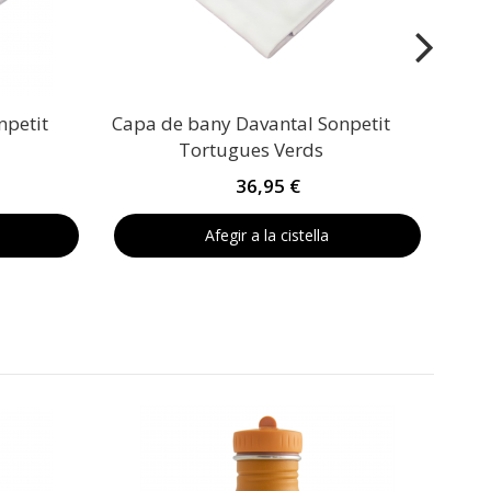
npetit
Capa de bany Davantal Sonpetit
Tortugues Verds
36,95 €
Afegir a la cistella
A