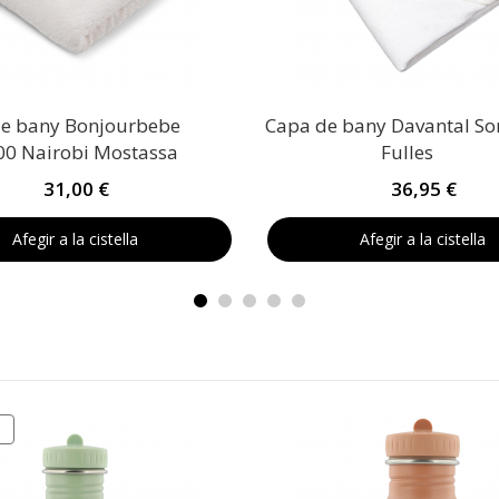
e bany Bonjourbebe
Capa de bany Davantal So
0 Nairobi Mostassa
Fulles
31,00 €
36,95 €
Afegir a la cistella
Afegir a la cistella