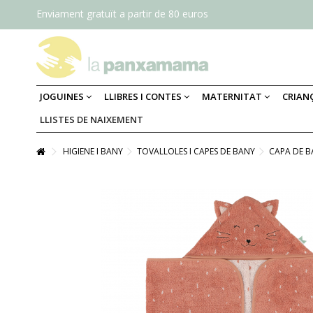
Enviament gratuït a partir de 80 euros
JOGUINES
LLIBRES I CONTES
MATERNITAT
CRIAN
LLISTES DE NAIXEMENT
HIGIENE I BANY
TOVALLOLES I CAPES DE BANY
CAPA DE B