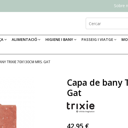
Sobre n
ÇA
ALIMENTACIÓ
HIGIENE I BANY
PASSEIG I VIATGE
MOB
ANY TRIXIE 70X130CM MRS. GAT
Capa de bany 
Gat
42,95 €