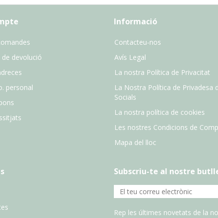
ompte
Informació
comandes
Contacteu-nos
 de devolució
Avís Legal
adreces
La nostra Política de Privacitat
o. personal
La Nostra Política de Privadesa 
Socials
pons
La nostra política de cookies
sitjats
Les nostres Condicions de Comp
Mapa del lloc
s
Subscriu-te al nostre butll
tes
Rep les últimes novetats de la no