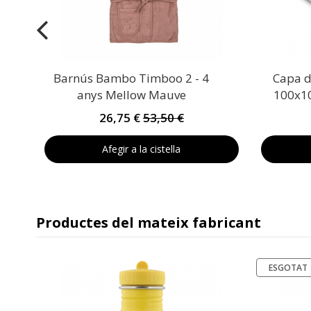
Barnús Bambo Timboo 2 - 4
Capa d
anys Mellow Mauve
100x10
26,75 €
53,50 €
Afegir a la cistella
Productes del mateix fabricant
ESGOTAT
o