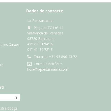
Dades de contacte
La Panxamama
Plaça de l'Oli nº 14
Vilafranca del Penedès
08720 Barcelona
41° 20' 51.94'' N
de les Xarxes
01° 41' 37.72" E
Truca'ns:
+34 93 890 43 72
Correu electrònic:
ra
hola@lapanxamama.com
etí
stra botiga