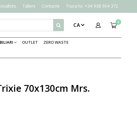
osaltres
Tallers
Contacte
Truca'ns: +34 938 904 372
0
CA
ILIARI
OUTLET
ZERO WASTE
Trixie 70x130cm Mrs.