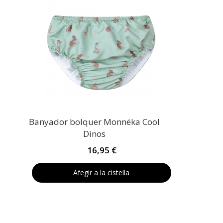
Banyador bolquer Monnëka Cool
Dinos
16,95 €
Afegir a la cistella