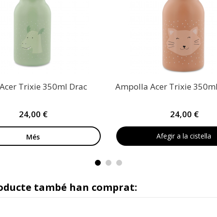
Acer Trixie 350ml Drac
Ampolla Acer Trixie 350m
24,00 €
24,00 €
Afegir a la cistella
Més
roducte també han comprat: