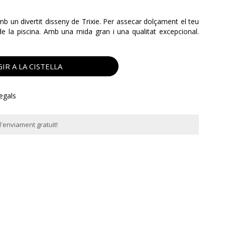
 un divertit disseny de Trixie. Per assecar dolçament el teu
de la piscina. Amb una mida gran i una qualitat excepcional.
IR A LA CISTELLA
regals
'enviament gratuït!