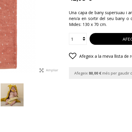
Una capa de bany supersuau i amb
nen/a en sortir del seu bany o 
Mides: 130 x 70 cm.
AFEG
Afegeix a la meva llista de 
Ampliar
Afegeix
80,00 €
més per gaudir d