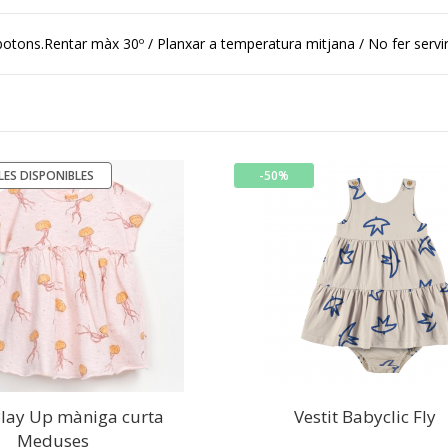
ns.Rentar màx 30º / Planxar a temperatura mitjana / No fer servir ll
LES DISPONIBLES
-50%
 Play Up màniga curta
Vestit Babyclic Fly
Meduses