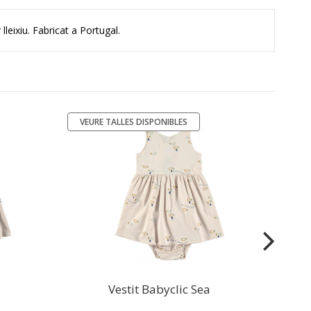
eixiu. Fabricat a Portugal.
VEURE TALLES DISPONIBLES
-50%
VEU
-
Ve
Vestit Babyclic Sea