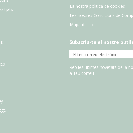
pons
La nostra política de cookies
sitjats
Les nostres Condicions de Comp
Mapa del lloc
s
Subscriu-te al nostre butll
tes
Rep les últimes novetats de la no
al teu correu
ny
atge