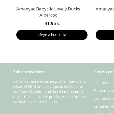
Amanyac Babyclic Lovely Ducks
Amanyac 
Albercoc
41,95 €
Afegir a la cistella
Sobre nosaltres
El meu c
La Panxamama és un negoci familiar que va
Les meves 
nèixer el 2013 amb el propòsit de donar a
El meus vals
conèixer els principis de la criança natural i
respectuosa i d'oferir productes ecològics de
Les meves 
qualitat a la mare i el nadó
La meva inf