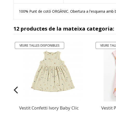
100% Punt de cotó ORGÀNIC. Obertura a l'esquena amb boto
12 productes de la mateixa categoria:
VEURE TALLES DISPONIBLES
-50%
VEURE TAL
-50%
Vestit Confetti Ivory Baby Clic
Vestit