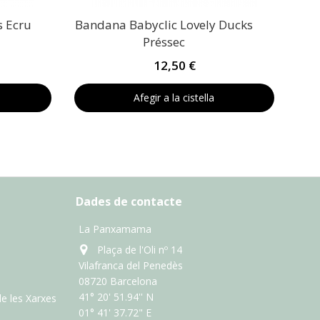
s Ecru
Bandana Babyclic Lovely Ducks
Préssec
12,50 €
Afegir a la cistella
Dades de contacte
La Panxamama
Plaça de l'Oli nº 14
Vilafranca del Penedès
08720 Barcelona
41° 20' 51.94'' N
de les Xarxes
01° 41' 37.72" E