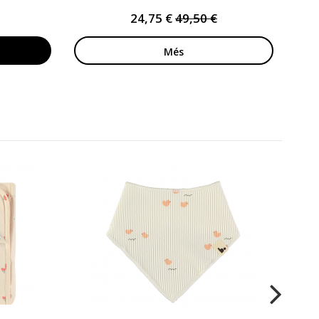
24,75 €
49,50 €
Més
Ban