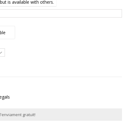
ut is available with others.
ble
regals
'enviament gratuït!