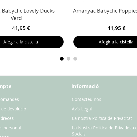
Babyclic Lovely Ducks
Amanyac Babyclic Poppie
Verd
41,95 €
41,95 €
Afegir a la cistella
Afegir a la cistella
ompte
Informació
comandes
Contacteu-nos
 de devolució
Avís Legal
adreces
La nostra Política de Privacitat
o. personal
La Nostra Política de Privadesa 
Socials