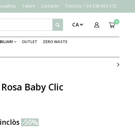
osaltres
Tallers
Contacte
Truca'ns: +34 938 904 372
0
CA
ILIARI
OUTLET
ZERO WASTE
 Rosa Baby Clic
inclòs
-50%