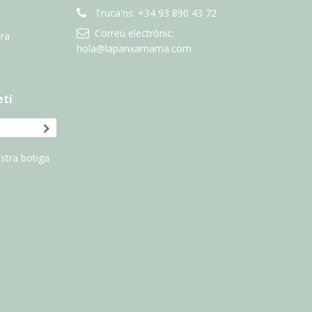
Truca'ns:
+34 93 890 43 72
Correu electrònic:
ra
hola@lapanxamama.com
etí
stra botiga