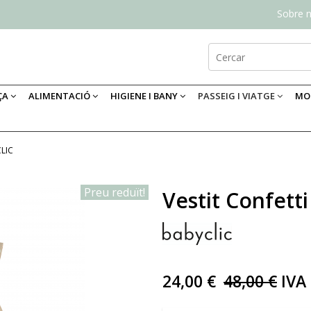
Sobre n
ÇA
ALIMENTACIÓ
HIGIENE I BANY
PASSEIG I VIATGE
MOB
LIC
Preu reduït!
Vestit Confetti
24,00 €
48,00 €
IVA 