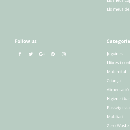
Els meus cu
Els meus des
Follow us
Categorie
Joguines
Llibres i con
Maternitat
Criança
Alimentació
Higiene i ba
Passeig i vi
Mobiliari
Zero Waste