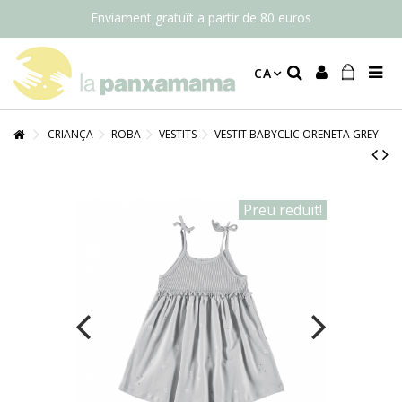
Enviament gratuït a partir de 80 euros
CA
CRIANÇA
ROBA
VESTITS
VESTIT BABYCLIC ORENETA GREY
Preu reduït!