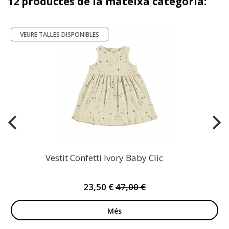
12 productes de la mateixa categoria:
VEURE TALLES DISPONIBLES
-50%
Vestit Confetti Ivory Baby Clic
23,50 €
47,00 €
Més