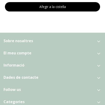
Afegir a la cistella
Sobre nosaltres
El meu compte
Informació
Dades de contacte
Follow us
Categories