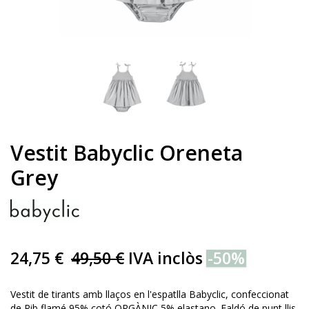
Vestit Babyclic Oreneta
Grey
24,75 €
49,50 €
IVA inclòs
-50%
Vestit de tirants amb llaços en l'espatlla Babyclic, confeccionat
de Rib flamé 95% cotó ORGÀNIC 5% elastano. Faldó de punt llis