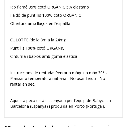
Rib flamé 95% cotó ORGÀNIC 5% elastano
Faldó de punt llis 100% cotó ORGÀNIC
Obertura amb llaços en l'espatlla
CULOTTE (de la 3m a la 24m):
Punt llis 100% cotó ORGÀNIC
Cinturilla i baixos amb goma elàstica
Instruccions de rentada: Rentar a màquina máx 30° -
Planxar a temperatura mitjana - No usar lleixiu - No
rentar en sec.
Aquesta peça està dissenyada per l'equip de Babyclic a
Barcelona (Espanya) i produïda en Porto (Portugal).