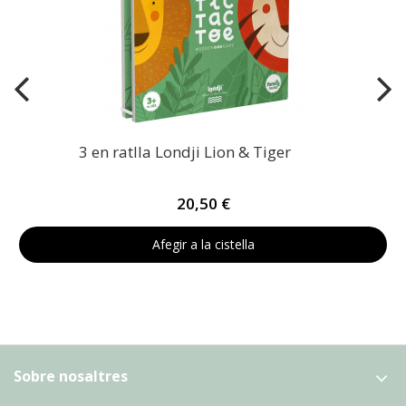
3 en ratlla Londji Lion & Tiger
20,50 €
Afegir a la cistella
Sobre nosaltres