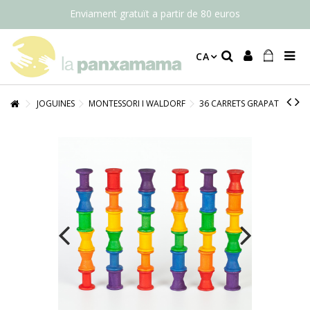
Enviament gratuït a partir de 80 euros
CA
JOGUINES
MONTESSORI I WALDORF
36 CARRETS GRAPAT