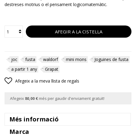
destreses motrius o el pensament logicomatemàtic.
AFEGIR A LA CISTELLA
joc
fusta
waldorf
mini mons
Joguines de fusta
a partir 1 any
Grapat
Afegeix a la meva llista de regals
Afegeix
80,00 €
més per gaudir d'enviament gratuït!
Més informació
Marca