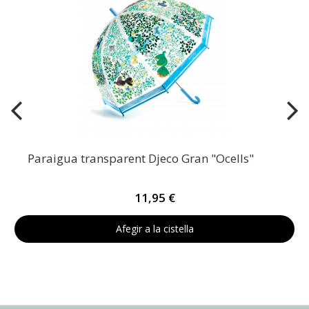
Paraigua transparent Djeco Gran "Ocells"
11,95 €
Afegir a la cistella