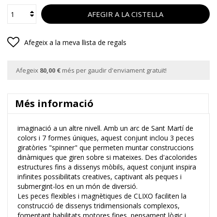
AFEGIR A LA CISTELLA
Afegeix a la meva llista de regals
Afegeix
80,00 €
més per gaudir d'enviament gratuït!
Més informació
imaginació a un altre nivell. Amb un arc de Sant Martí de
colors i 7 formes úniques, aquest conjunt inclou 3 peces
giratòries "spinner" que permeten muntar construccions
dinàmiques que giren sobre si mateixes. Des d'acolorides
estructures fins a dissenys mòbils, aquest conjunt inspira
infinites possibilitats creatives, captivant als peques i
submergint-los en un món de diversió.
Les peces flexibles i magnètiques de CLIXO faciliten la
construcció de dissenys tridimensionals complexos,
fomentant habilitats motores fines, pensament lògic i