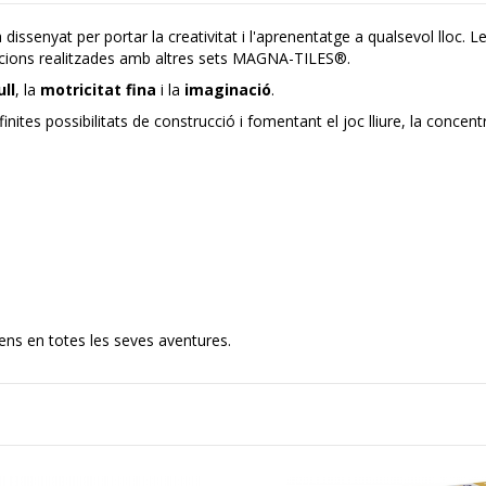
 dissenyat per portar la creativitat i l'aprenentatge a qualsevol lloc.
ccions realitzades amb altres sets MAGNA-TILES®.
ll
, la
motricitat fina
i la
imaginació
.
tes possibilitats de construcció i fomentant el joc lliure, la concentr
ens en totes les seves aventures.