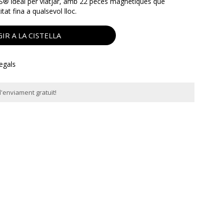
 ideal per viatjar, amb 22 peces magnètiques que
itat fina a qualsevol lloc.
IR A LA CISTELLA
regals
'enviament gratuït!