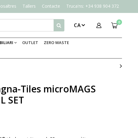
osaltres
Tallers
Contacte
Truca'ns: +34 938 904 372
0
CA
ILIARI
OUTLET
ZERO WASTE
agna-Tiles microMAGS
L SET