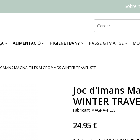
Sobre n
ÇA
ALIMENTACIÓ
HIGIENE I BANY
PASSEIG I VIATGE
MOB
D'IMANS MAGNA-TILES MICROMAGS WINTER TRAVEL SET
Joc d'Imans M
WINTER TRAVE
Fabricant:
MAGNA-TILES
24,95 €