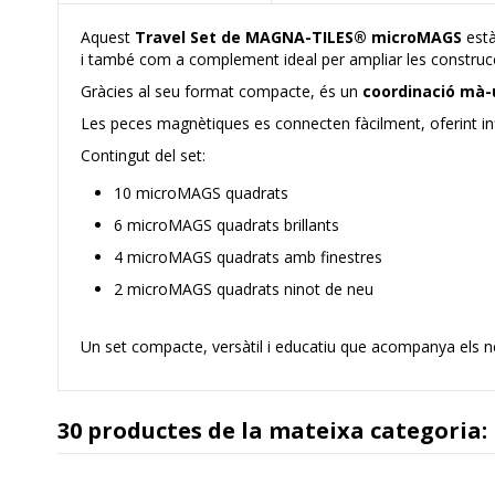
Aquest
Travel Set de MAGNA-TILES® microMAGS
està
i també com a complement ideal per ampliar les constru
Gràcies al seu format compacte, és un
coordinació mà-u
Les peces magnètiques es connecten fàcilment, oferint infini
Contingut del set:
10 microMAGS quadrats
6 microMAGS quadrats brillants
4 microMAGS quadrats amb finestres
2 microMAGS quadrats ninot de neu
Un set compacte, versàtil i educatiu que acompanya els n
30 productes de la mateixa categoria: