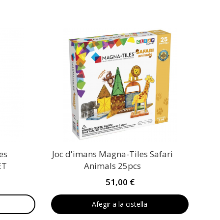
es
Joc d'imans Magna-Tiles Safari
ET
Animals 25pcs
51,00 €
Afegir a la cistella