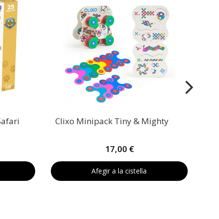
afari
Clixo Minipack Tiny & Mighty
17,00 €
Afegir a la cistella