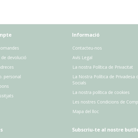
ompte
Informació
comandes
Contacteu-nos
 de devolució
Avís Legal
adreces
La nostra Política de Privacitat
o. personal
La Nostra Política de Privadesa 
Socials
pons
La nostra política de cookies
sitjats
Les nostres Condicions de Comp
Mapa del lloc
s
Subscriu-te al nostre butll