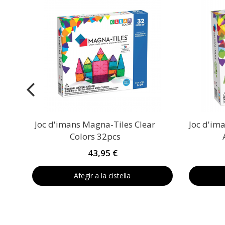
l
Joc d'imans Magna-Tiles Clear
Joc d'im
Colors 32pcs
43,95 €
Afegir a la cistella