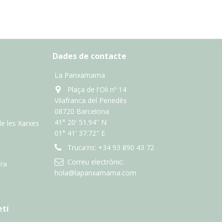
Dades de contacte
La Panxamama
Plaça de l'Oli nº 14
Vilafranca del Penedès
08720 Barcelona
41° 20' 51.94'' N
de les Xarxes
01° 41' 37.72" E
Truca'ns:
+34 93 890 43 72
Correu electrònic:
ra
hola@lapanxamama.com
etí