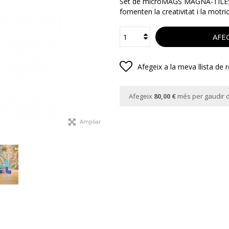
Set de microMAGS MAGNA-TILES®
fomenten la creativitat i la motric
AFEG
Afegeix a la meva llista de 
Afegeix
80,00 €
més per gaudir d
Ampliar