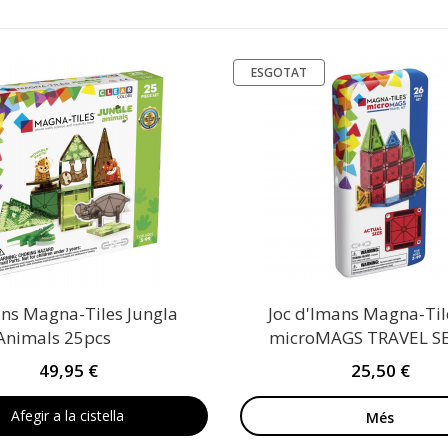
ESGOTAT
ans Magna-Tiles Jungla
Joc d'Imans Magna-Til
Animals 25pcs
microMAGS TRAVEL S
49,95 €
25,50 €
Afegir a la cistella
Més