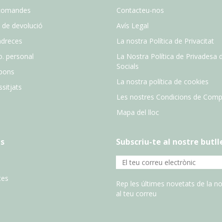
comandes
Contacteu-nos
 de devolució
Avís Legal
adreces
La nostra Política de Privacitat
o. personal
La Nostra Política de Privadesa 
Socials
pons
La nostra política de cookies
sitjats
Les nostres Condicions de Comp
Mapa del lloc
s
Subscriu-te al nostre butll
tes
Rep les últimes novetats de la no
al teu correu