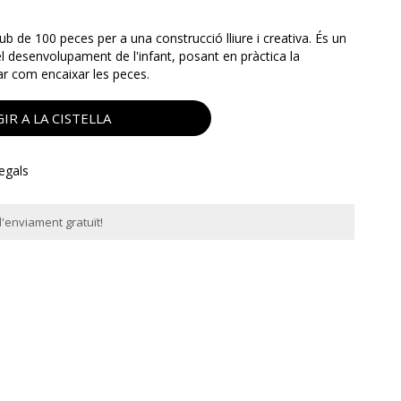
ub de 100 peces per a una construcció lliure i creativa. És un
el desenvolupament de l'infant, posant en pràctica la
sar com encaixar les peces.
IR A LA CISTELLA
regals
'enviament gratuït!