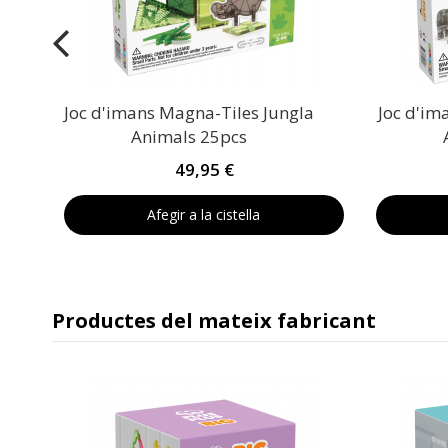
Joc d'imans Magna-Tiles Jungla
Joc d'im
Animals 25pcs
49,95 €
Afegir a la cistella
Productes del mateix fabricant
s