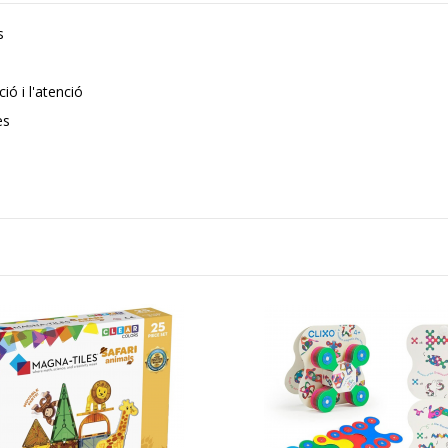
s
ió i l'atenció
es