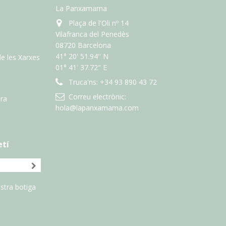
La Panxamama
Plaça de l'Oli nº 14
Vilafranca del Penedès
08720 Barcelona
41° 20' 51.94'' N
de les Xarxes
01° 41' 37.72" E
Truca'ns:
+34 93 890 43 72
Correu electrònic:
ra
hola@lapanxamama.com
etí
stra botiga