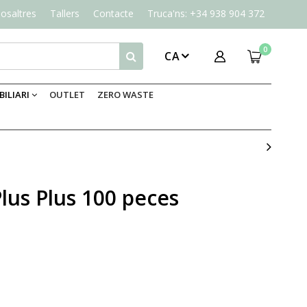
osaltres
Tallers
Contacte
Truca'ns: +34 938 904 372
0
CA
ILIARI
OUTLET
ZERO WASTE
lus Plus 100 peces