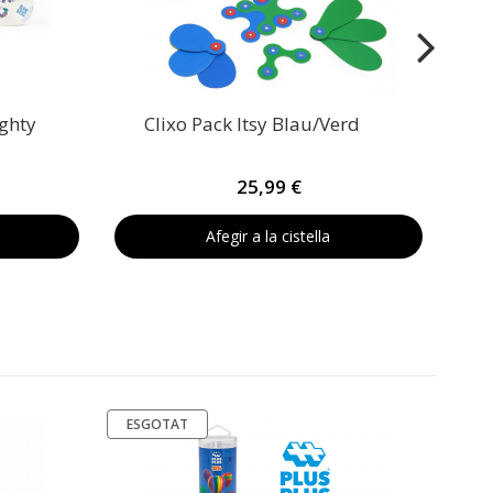
ighty
Clixo Pack Itsy Blau/Verd
25,99 €
Afegir a la cistella
ESGOTAT
ES
Tub 