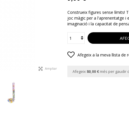
Construeix figures sense límits! T
joc màgic per a l'aprenentatge i 
imaginació i la capacitat de pen
AFEG
Afegeix a la meva llista de 
Ampliar
Afegeix
80,00 €
més per gaudir d