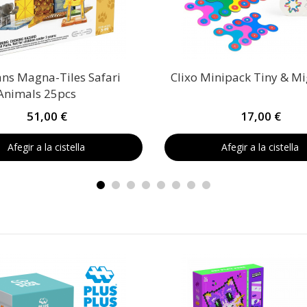
ans Magna-Tiles Safari
Clixo Minipack Tiny & M
Animals 25pcs
51,00 €
17,00 €
Afegir a la cistella
Afegir a la cistella