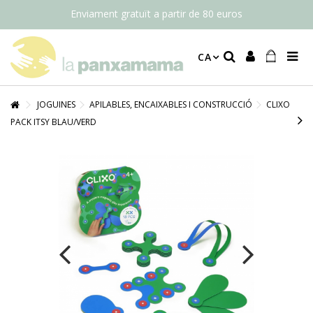
Enviament gratuït a partir de 80 euros
CA
JOGUINES
APILABLES, ENCAIXABLES I CONSTRUCCIÓ
CLIXO
PACK ITSY BLAU/VERD