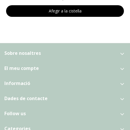
Afegir a la cistella
Sobre nosaltres
El meu compte
Informació
Dades de contacte
Follow us
Categories