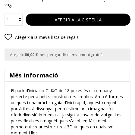
vagi.
AFEGIR A LA CISTELLA
Afegeix a la meva llista de regals
Afegeix
80,00 €
més per gaudir d'enviament gratuït!
Més informació
El pack d'iniciació CLIXO de 18 peces és el company
perfecte per a petits constructors creatius. Amb 6 formes
úniques i una pràctica guia d'inici ràpid, aquest conjunt
portàtil està dissenyat per a estimular la imaginació i
oferir diversió immediata, ja sigui a casa o de viatge. Les
peces flexibles i magnètiques s'acoblen fàcilment,
permetent crear estructures 3D úniques en qualsevol
moment i lloc.