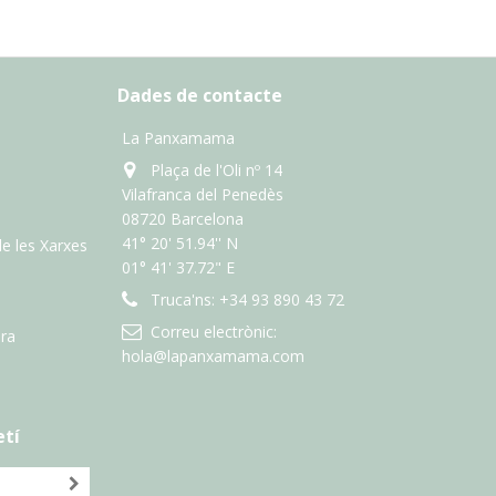
Dades de contacte
La Panxamama
Plaça de l'Oli nº 14
Vilafranca del Penedès
08720 Barcelona
41° 20' 51.94'' N
de les Xarxes
01° 41' 37.72" E
Truca'ns:
+34 93 890 43 72
Correu electrònic:
ra
hola@lapanxamama.com
etí