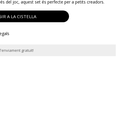
és del joc, aquest set és perfecte per a petits creadors.
IR A LA CISTELLA
regals
'enviament gratuït!