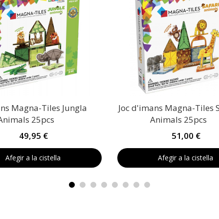
ans Magna-Tiles Jungla
Joc d'imans Magna-Tiles S
Animals 25pcs
Animals 25pcs
49,95 €
51,00 €
Afegir a la cistella
Afegir a la cistella