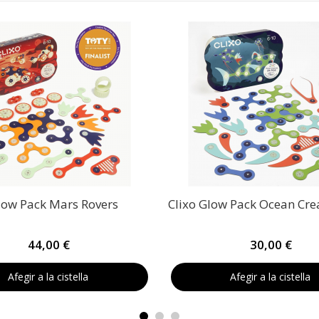
low Pack Mars Rovers
Clixo Glow Pack Ocean Cre
44,00 €
30,00 €
Afegir a la cistella
Afegir a la cistella