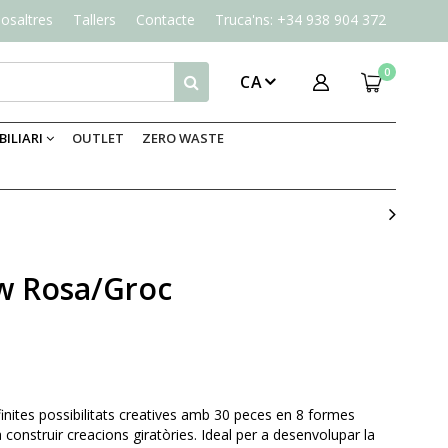
osaltres
Tallers
Contacte
Truca'ns: +34 938 904 372
0
CA
ILIARI
OUTLET
ZERO WASTE
ew Rosa/Groc
inites possibilitats creatives amb 30 peces en 8 formes
 construir creacions giratòries. Ideal per a desenvolupar la