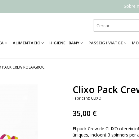
Sobre n
ÇA
ALIMENTACIÓ
HIGIENE I BANY
PASSEIG I VIATGE
MOB
O PACK CREW ROSA/GROC
Clixo Pack Cr
Fabricant:
CLIXO
35,00 €
El pack Crew de CLIXO ofereix inf
úniques, incloent 3 spinners per a