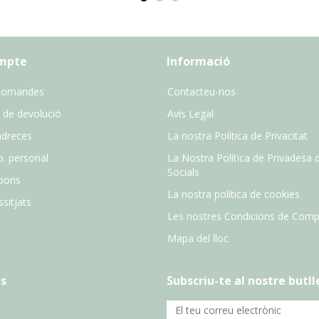
ompte
Informació
comandes
Contacteu-nos
 de devolució
Avís Legal
adreces
La nostra Política de Privacitat
o. personal
La Nostra Política de Privadesa 
Socials
pons
La nostra política de cookies
sitjats
Les nostres Condicions de Comp
Mapa del lloc
s
Subscriu-te al nostre butll