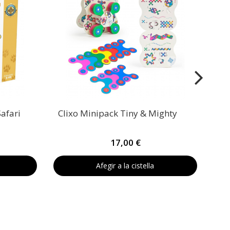
afari
Clixo Minipack Tiny & Mighty
17,00 €
Afegir a la cistella